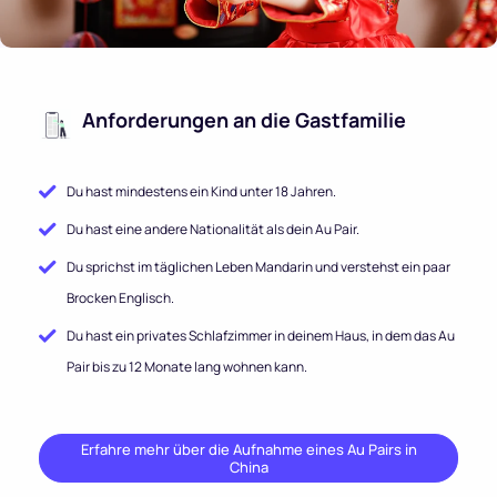
Anforderungen an die Gastfamilie
Du hast mindestens ein Kind unter 18 Jahren.
Du hast eine andere Nationalität als dein Au Pair.
Du sprichst im täglichen Leben Mandarin und verstehst ein paar
Brocken Englisch.
Du hast ein privates Schlafzimmer in deinem Haus, in dem das Au
Pair bis zu 12 Monate lang wohnen kann.
Erfahre mehr über die Aufnahme eines Au Pairs in
China