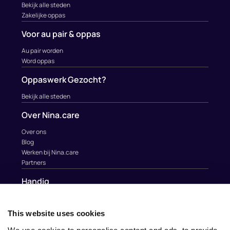
Bekijk alle steden
Zakelijke oppas
Voor au pair & oppas
Au pair worden
Word oppas
Oppaswerk Gezocht?
Bekijk alle steden
Over Nina.care
Over ons
Blog
Werken bij Nina.care
Partners
Handig
Contact
Help
This website uses cookies
Au Pairs & Familie Stichting