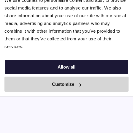
We use cookies to personalise content and ads, to provide
Contact
social media features and to analyse our traffic. We also
info@nina.care
share information about your use of our site with our social
media, advertising and analytics partners who may
combine it with other information that you’ve provided to
them or that they’ve collected from your use of their
services.
Allow all
Customize
© 2010 – 2025 Nina.care –
General Terms and Conditions
–
Privacy Policy
By Boei