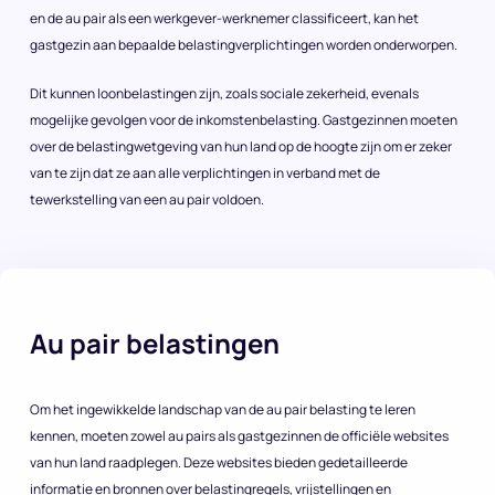
en de au pair als een werkgever-werknemer classificeert, kan het
gastgezin aan bepaalde belastingverplichtingen worden onderworpen.
Dit kunnen loonbelastingen zijn, zoals sociale zekerheid, evenals
mogelijke gevolgen voor de inkomstenbelasting. Gastgezinnen moeten
over de belastingwetgeving van hun land op de hoogte zijn om er zeker
van te zijn dat ze aan alle verplichtingen in verband met de
tewerkstelling van een au pair voldoen.
Au pair belastingen
Om het ingewikkelde landschap van de au pair belasting te leren
kennen, moeten zowel au pairs als gastgezinnen de officiële websites
van hun land raadplegen. Deze websites bieden gedetailleerde
informatie en bronnen over belastingregels, vrijstellingen en