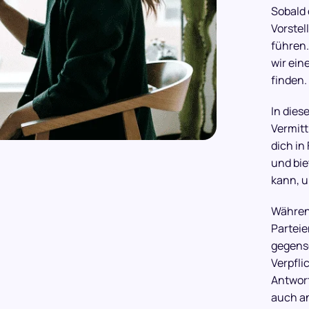
Sobald d
Vorstel
führen.
wir ein
finden.
In dies
Vermitt
dich in
und bie
kann, u
Während
Parteie
gegense
Verpfli
Antwort
auch a