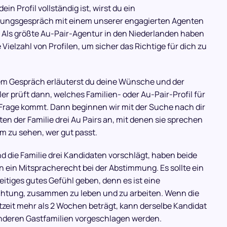
ein Profil vollständig ist, wirst du ein
lungsgespräch mit einem unserer engagierten Agenten
 Als größte Au-Pair-Agentur in den Niederlanden haben
e Vielzahl von Profilen, um sicher das Richtige für dich zu
em Gespräch erläuterst du deine Wünsche und der
ler prüft dann, welches Familien- oder Au-Pair-Profil für
 Frage kommt. Dann beginnen wir mit der Suche nach dir
ten der Familie drei Au Pairs an, mit denen sie sprechen
m zu sehen, wer gut passt.
 die Familie drei Kandidaten vorschlägt, haben beide
n ein Mitspracherecht bei der Abstimmung. Es sollte ein
itiges gutes Gefühl geben, denn es ist eine
chtung, zusammen zu leben und zu arbeiten. Wenn die
zeit mehr als 2 Wochen beträgt, kann derselbe Kandidat
nderen Gastfamilien vorgeschlagen werden.