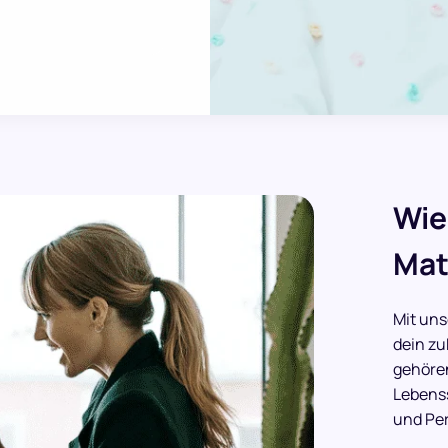
Wie
Mat
Mit uns
dein zu
gehören
Lebenss
und Per