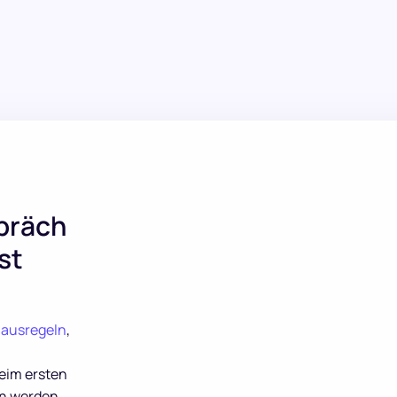
präch
st
ausregeln
,
beim ersten
en werden.