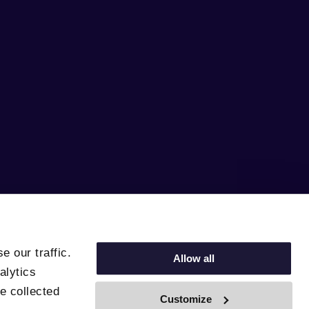
 our traffic.
Allow all
alytics
e collected
Customize