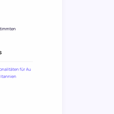
estimmten
s
onalitäten für Au
ritannien