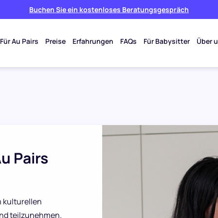
Buchen Sie ein kostenloses Beratungsgespräch
Für Au Pairs
Preise
Erfahrungen
FAQs
Für Babysitter
Über 
Au Pairs
 kulturellen
and teilzunehmen.