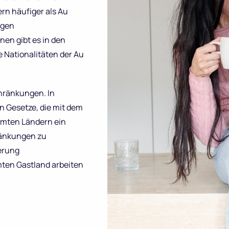
rn häufiger als Au
ngen
inen gibt es in den
 Nationalitäten der Au
chränkungen. In
n Gesetze, die mit dem
immten Ländern ein
ränkungen zu
ierung
mten Gastland arbeiten