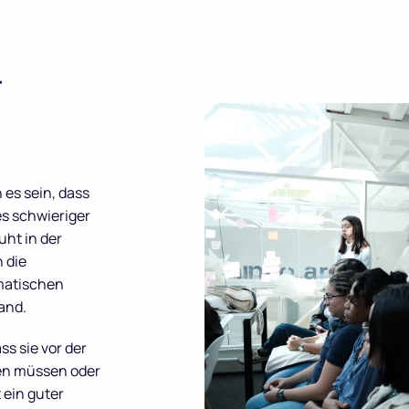
r
es sein, dass
es schwieriger
ht in der
 die
matischen
and.
ss sie vor der
en müssen oder
 ein guter