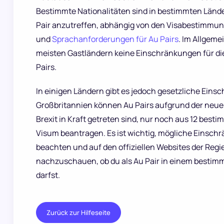
Bestimmte Nationalitäten sind in bestimmten Lände
Pair anzutreffen, abhängig von den Visabestimmu
und
Sprachanforderungen für Au Pairs
. Im Allgeme
meisten Gastländern keine Einschränkungen für die
Pairs.
In einigen Ländern gibt es jedoch gesetzliche Eins
Großbritannien können Au Pairs aufgrund der neue
Brexit in Kraft getreten sind, nur noch aus 12 best
Visum beantragen. Es ist wichtig, mögliche Einsch
beachten und auf den offiziellen Websites der Reg
nachzuschauen, ob du als Au Pair in einem bestim
darfst.
Zurück zur Hilfeseite