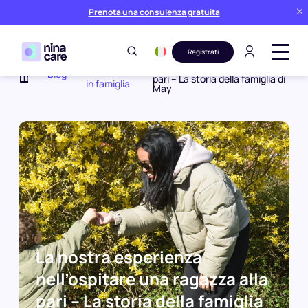
Prenota una consulenza gratuita
Registrati
La nostra esperienza
Esperienze
nell’ospitare una ragazza alla
Blog
pari – La storia della famiglia di
in famiglia
May
Home
La nostra esperienza
nell’ospitare una ragazza alla
pari – La storia della famiglia