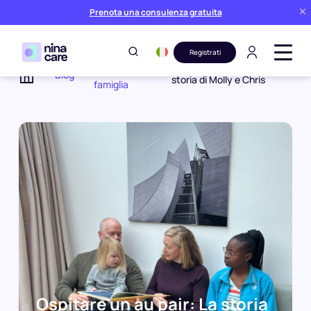
Prenota una consulenza gratuita
Registrati
Esperienze in
Ospitare un au pair: La
Blog
storia di Molly e Chris
famiglia
Home
Ospitare un au pair: La storia