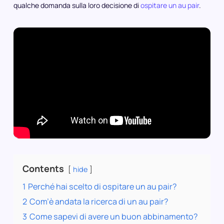
qualche domanda sulla loro decisione di
ospitare un au pair
.
Contents
hide
1
Perché hai scelto di ospitare un au pair?
2
Com’è andata la ricerca di un au pair?
3
Come sapevi di avere un buon abbinamento?