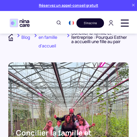
Réservez un appel-conseil gratuit
S'inscrire
Expériences
Concilier la famille et
Blog
en famille
l’entreprise : Pourquoi Esther
a accueilli une fille au pair
Home
d'accueil
Concilier la famille et