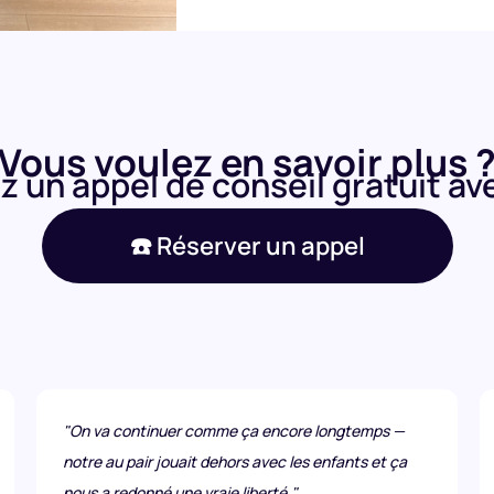
Vous voulez en savoir plus 
 un appel de conseil gratuit av
☎️ Réserver un appel
"On va continuer comme ça encore longtemps —
notre au pair jouait dehors avec les enfants et ça
nous a redonné une vraie liberté."