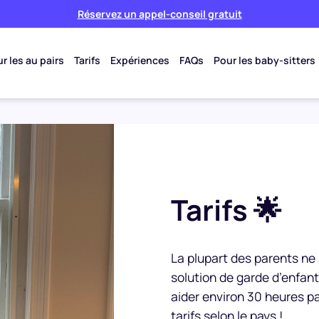
Réservez un appel-conseil gratuit
r les au pairs
Tarifs
Expériences
FAQs
Pour les baby-sitters
Tarifs 🌟
La plupart des parents ne 
solution de garde d’enfant
aider environ 30 heures p
tarifs selon le pays !