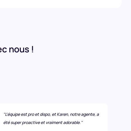
?
ec nous !
"L'équipe est pro et dispo, et Karen, notre agente, a
"Kari
été super proactive et vraiment adorable."
telle
nouv