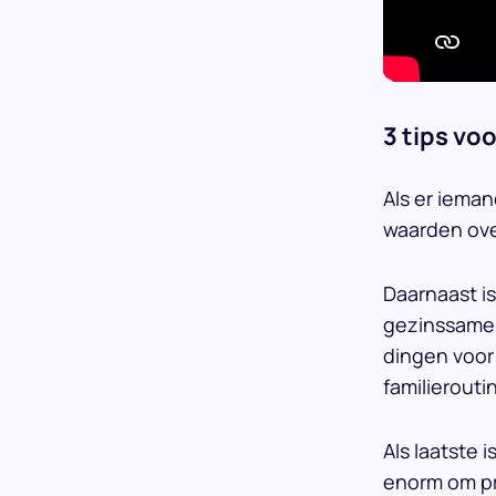
3 tips vo
Als er iema
waarden ove
Daarnaast is
gezinssamen
dingen voor 
familierouti
Als laatste 
enorm om pr