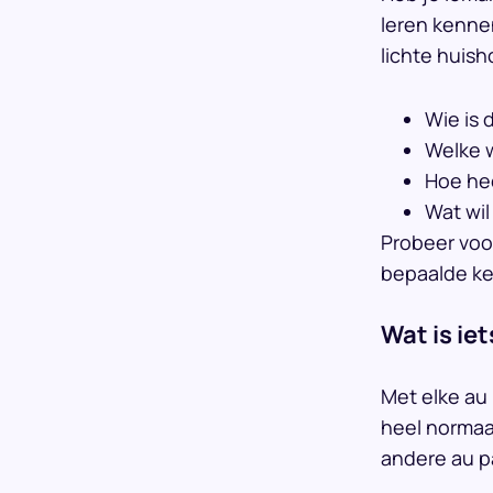
leren kenne
lichte huish
Wie is 
Welke w
Hoe he
Wat wil
Probeer voo
bepaalde ke
Wat is ie
Met elke au
heel normaa
andere au pa