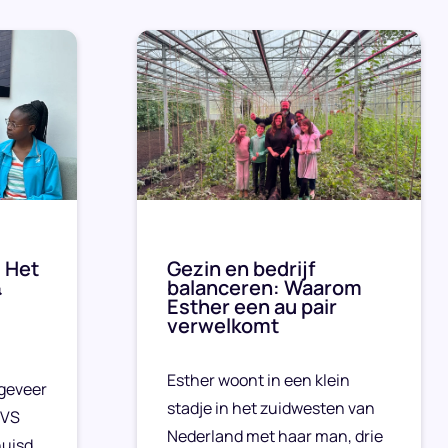
 Het
Gezin en bedrijf
&
balanceren: Waarom
Esther een au pair
verwelkomt
Esther woont in een klein
geveer
stadje in het zuidwesten van
 VS
Nederland met haar man, drie
huisd.