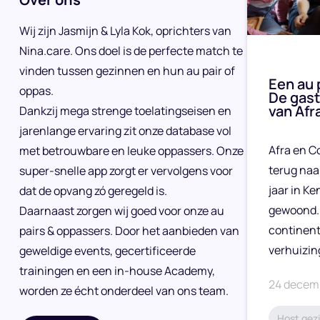
Wij zijn Jasmijn & Lyla Kok, oprichters van
Nina.care. Ons doel is de perfecte match te
vinden tussen gezinnen en hun au pair of
Een au 
oppas.
De gast
van Afr
Dankzij mega strenge toelatingseisen en
jarenlange ervaring zit onze database vol
Afra en C
met betrouwbare en leuke oppassers. Onze
terug naa
super-snelle app zorgt er vervolgens voor
jaar in K
dat de opvang zó geregeld is.
gewoond.
Daarnaast zorgen wij goed voor onze au
continen
pairs & oppassers. Door het aanbieden van
verhuizin
geweldige events, gecertificeerde
trainingen en een in-house Academy,
24 decem
worden ze écht onderdeel van ons team.
Host gezi