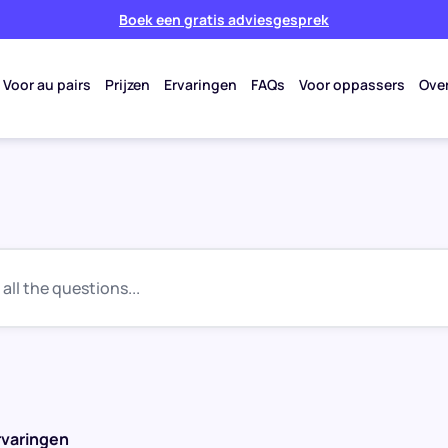
Boek een gratis adviesgesprek
Voor au pairs
Prijzen
Ervaringen
FAQs
Voor oppassers
Ove
 all the questions...
rvaringen