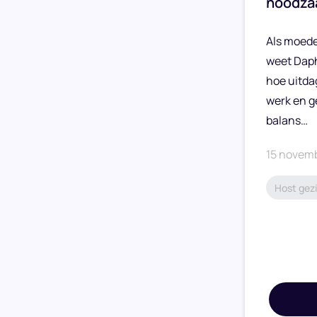
noodza
Als moed
weet Daph
hoe uitda
werk en g
balans…
15 novem
Host gezi