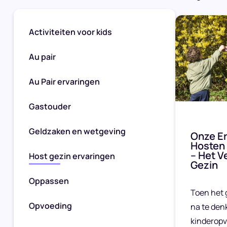
Activiteiten voor kids
Au pair
Au Pair ervaringen
Gastouder
Geldzaken en wetgeving
Onze Er
Hosten 
– Het V
Host gezin ervaringen
Gezin
Oppassen
Toen het 
Opvoeding
na te den
kinderopv