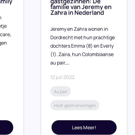
amily
gastgezinnen: De
familie van Jeremy en
Zahra in Nederland
n
tje
Jeremy en Zahra wonen in
care,
Dordrecht met hun prachtige
gen
dochters Emma (8) en Everly
(1). Zaira, hun Colombiaanse
au pair,…
12 juli 2022
Au pair
Host gezin ervaringen
Lees Meer!