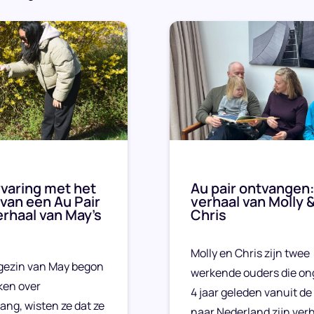
varing met het
Au pair ontvangen:
van een Au Pair
verhaal van Molly 
erhaal van May’s
Chris
Molly en Chris zijn twee
gezin van May begon
werkende ouders die on
ken over
4 jaar geleden vanuit de
ang, wisten ze dat ze
naar Nederland zijn ver