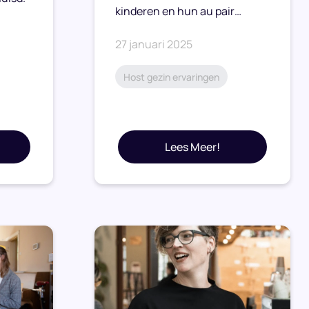
kinderen en hun au pair…
27 januari 2025
Host gezin ervaringen
Lees Meer!