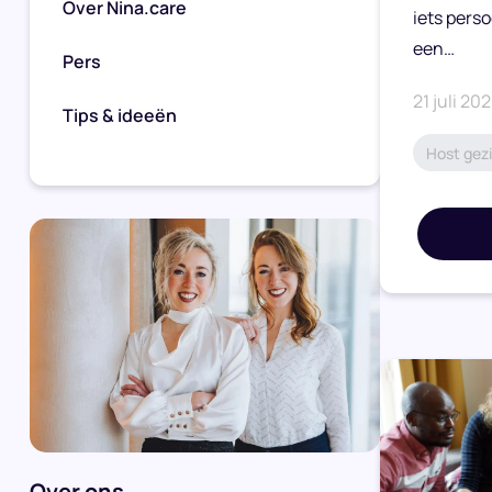
Over Nina.care
iets perso
een…
Pers
21 juli 20
Tips & ideeën
Host gezi
Over ons