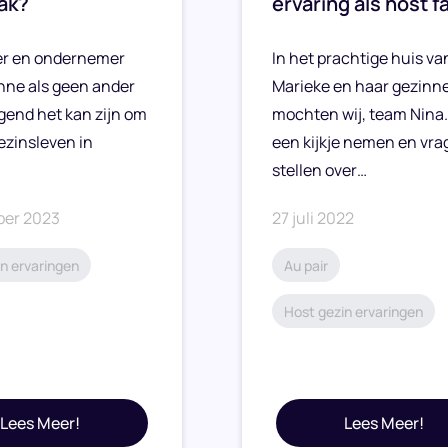
ak?
ervaring als host f
er en ondernemer
In het prachtige huis va
ne als geen ander
Marieke en haar gezinne
gend het kan zijn om
mochten wij, team Nina.
ezinsleven in
een kijkje nemen en vra
stellen over…
ber 2023
27 juli 2022
n ervaringen
Au pair
Host gezin ervaringen
Lees Meer!
Lees Meer!