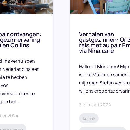
pair ontvangen:
Verhalen van
gezin-ervaring
gastgezinnen: On
a en Collins
reis met au pair Em
via Nina.care
ollins verhuisden
Hallo uit München! Mij
r Nederland na een
is Lisa Müller en samen
enia te hebben
mijn man Stefan verhe
 Een
wij ons erop onze ervari
toverschrijdende
g en het…
7 februari 2024
ber 2024
Au pair
n ervaringen