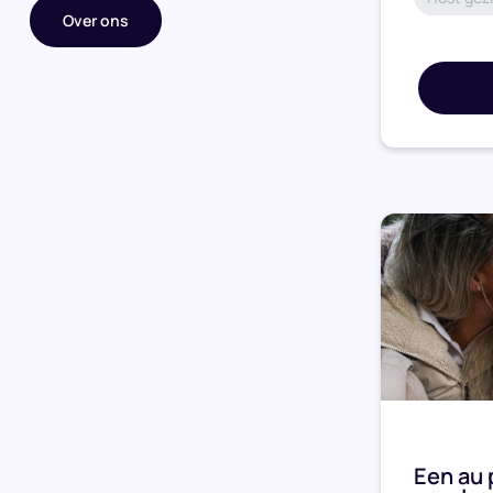
Over ons
Een au p