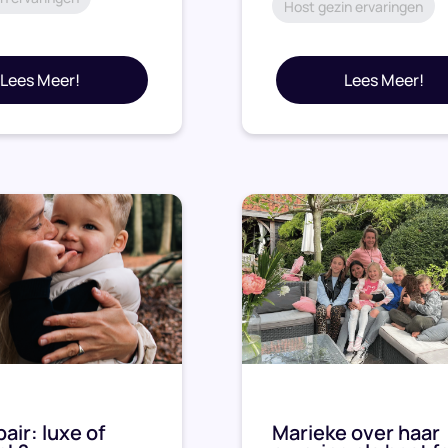
Host gezin ervaringen
Lees Meer!
Lees Meer!
air: luxe of
Marieke over haar