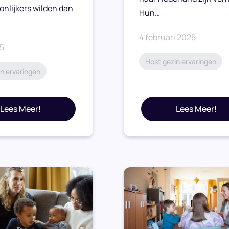
onlijkers wilden dan
Hun…
4 februari 2025
25
Host gezin ervaringen
n ervaringen
Lees Meer!
Lees Meer!