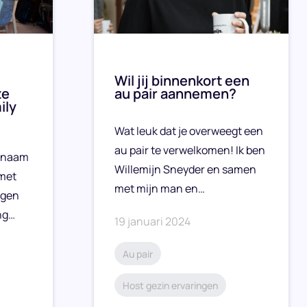
Wil jij binnenkort een
ze
au pair aannemen?
ily
Wat leuk dat je overweegt een
au pair te verwelkomen! Ik ben
n naam
Willemijn Sneyder en samen
 met
met mijn man en…
ugen
ng…
19 januari 2024
Au pair
Host gezin ervaringen