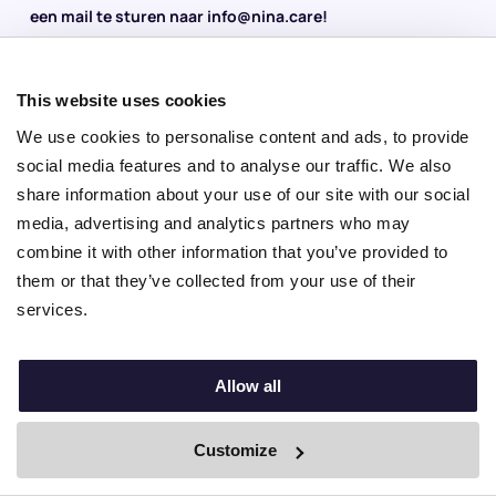
een mail te sturen naar info@nina.care!
Is EHBO verplicht in de kinderopvang?
This website uses cookies
EHBO is verplicht in de kinderopvang. Er moet namelijk
We use cookies to personalise content and ads, to provide
minimaal 1 volwassene aanwezig zijn met een kinder EHBO-
social media features and to analyse our traffic. We also
certificaat.
share information about your use of our site with our social
media, advertising and analytics partners who may
combine it with other information that you’ve provided to
Hoe lang blijft een EHBO-certificaat geldig?
them or that they’ve collected from your use of their
services.
Een EHBO-certificaat blijft 2 jaar geldig. Je kunt jaarlijks een
14 urige training volgen om het certificaat geldig te laten
blijven.
Allow all
Gerelateerde berichten
Customize
By Boei