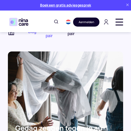
Boek een gratis adviesgesprek
Aanmelden
Au
Gedag zeggen tegen je au
Blog
pair
pair
Home
Gedag zeggen tegen je au