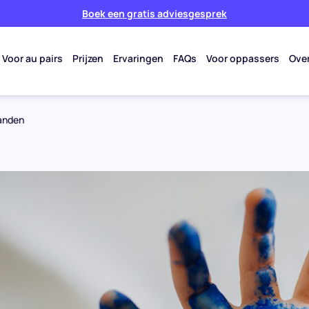
Boek een gratis adviesgesprek
Voor au pairs
Prijzen
Ervaringen
FAQs
Voor oppassers
Ove
handen