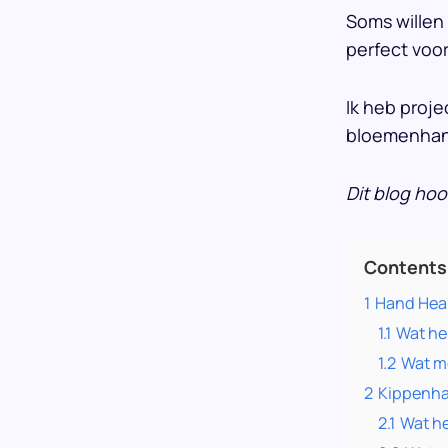
Soms willen
perfect voor
Ik heb proj
bloemenhan
Dit blog hoo
Contents
1
Hand Hea
1.1
Wat he
1.2
Wat m
2
Kippenh
2.1
Wat he