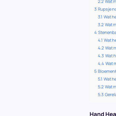
2.2
Wat m
3
Rupsje n
3.1
Wat he
3.2
Wat m
4
Stenenba
4.1
Wat h
4.2
Wat m
4.3
Wat h
4.4
Wat m
5
Bloemen
5.1
Wat h
5.2
Wat m
5.3
Gerel
Hand Hea