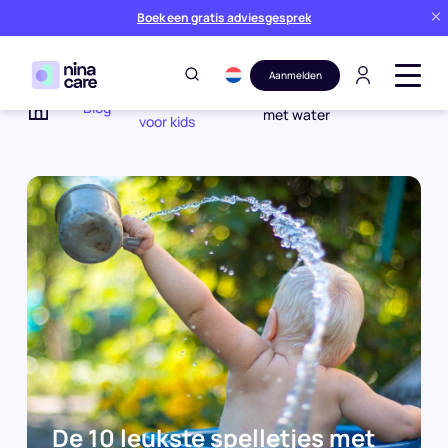
Boek een gratis adviesgesprek
Aanmelden
Activiteiten
De 10 leukste spelletjes
Blog
met water
voor kids
Home
De 10 leukste spelletjes met