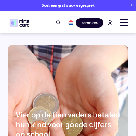
Boek een gratis adviesgesprek
Aanmelden
Vier op de tien vaders betalen hun
Blog
Pers
kind voor goede cijfers op school
Home
Vier op de tien vaders betalen
hun kind voor goede cijfers
op school