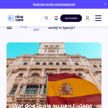
Boek een gratis adviesgesprek
Aanmelden
Au
Wat doe je als au pair tijdens je
Blog
verblijf in Spanje?
pair
Home
Wat doe je als au pair tijdens