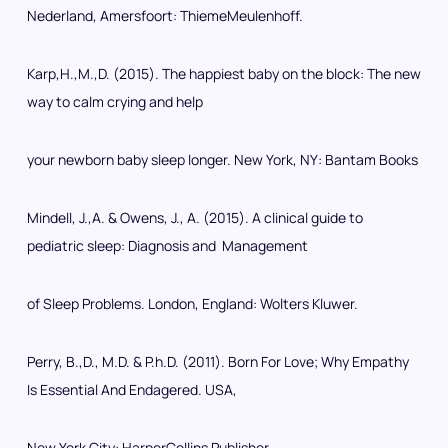
Nederland, Amersfoort: ThiemeMeulenhoff.
Karp,H.,M.,D. (2015). The happiest baby on the block: The new
way to calm crying and help
your newborn baby sleep longer. New York, NY: Bantam Books
Mindell, J.,A. & Owens, J., A. (2015). A clinical guide to
pediatric sleep: Diagnosis and Management
of Sleep Problems. London, England: Wolters Kluwer.
Perry, B.,D., M.D. & P.h.D. (2011). Born For Love; Why Empathy
Is Essential And Endagered. USA,
New York City: HarperCollins Publisher.