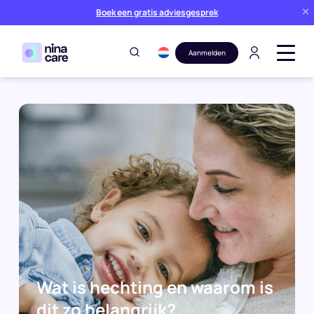
Boek een gratis adviesgesprek
Aanmelden
Wat is hechting en waarom is
Blog
Opvoeding
dit zo belangrijk?
Home
Wat is hechting en waarom is
dit zo belangrijk?