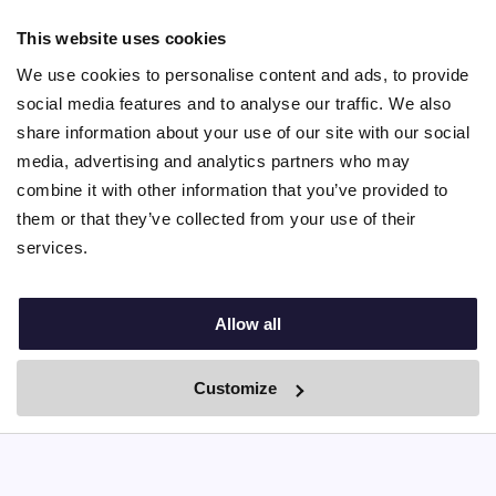
Contact
Help
This website uses cookies
Au Pairs & Familie Stichting
We use cookies to personalise content and ads, to provide
Contact
social media features and to analyse our traffic. We also
info@nina.care
share information about your use of our site with our social
media, advertising and analytics partners who may
combine it with other information that you’ve provided to
them or that they’ve collected from your use of their
services.
Allow all
Customize
© 2010 – 2025 Nina.care –
General Terms and Conditions
–
Privacy Policy
By Boei