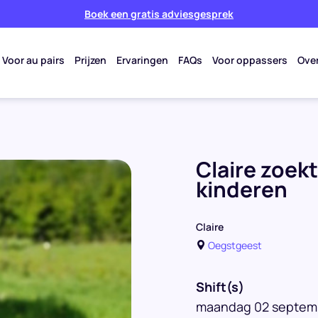
Boek een gratis adviesgesprek
Voor au pairs
Prijzen
Ervaringen
FAQs
Voor oppassers
Ove
Claire zoek
kinderen
Claire
Oegstgeest
Shift(s)
maandag 02 septembe