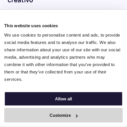
creativo
Muévete y haz Groove: Yoga Cósmico Infantil
y Pausas Cerebrales
This website uses cookies
We use cookies to personalise content and ads, to provide
En los días lluviosos,
Cosmic Kids Yoga
y
Brain Breaks
en
social media features and to analyse our traffic. We also
YouTube son perfectos para hacer que los niños se muevan y
share information about your use of our site with our social
quemen energía mientras están dentro de casa. ¡Son juegos
media, advertising and analytics partners who may
muy divertidos!
combine it with other information that you’ve provided to
them or that they’ve collected from your use of their
Juega a juegos de mesa por estrategia y
services.
diversión
Allow all
A los niños de esta edad les gustan los juegos de mesa más
avanzados y los puzzles que requieren estrategia, sobre todo
los que tienen que ver con letras y números para desarrollar
Customize
sus capacidades cognitivas.
By Boei