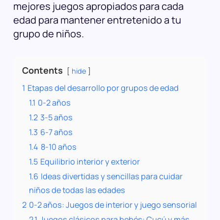
mejores juegos apropiados para cada
edad para mantener entretenido a tu
grupo de niños.
Contents
hide
1
Etapas del desarrollo por grupos de edad
1.1
0-2 años
1.2
3-5 años
1.3
6-7 años
1.4
8-10 años
1.5
Equilibrio interior y exterior
1.6
Ideas divertidas y sencillas para cuidar
niños de todas las edades
2
0-2 años: Juegos de interior y juego sensorial
2.1
Juegos clásicos para bebés: Cucú y más