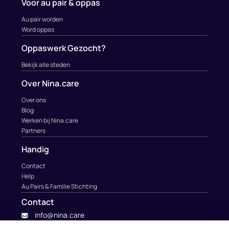
Voor au pair & oppas
Au pair worden
Word oppas
Oppaswerk Gezocht?
Bekijk alle steden
Over Nina.care
Over ons
Blog
Werken bij Nina.care
Partners
Handig
Contact
Help
Au Pairs & Familie Stichting
Contact
info@nina.care