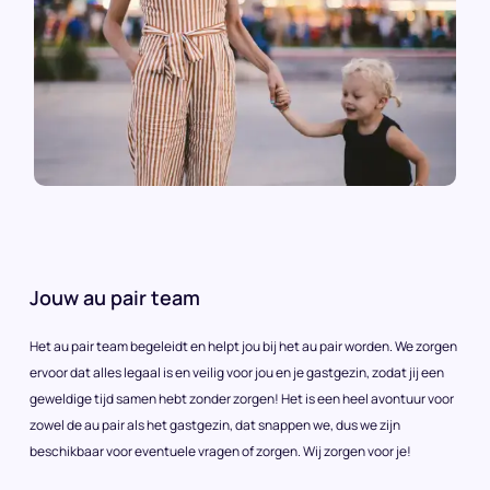
Jouw au pair team
Het au pair team begeleidt en helpt jou bij het au pair worden. We zorgen
ervoor dat alles legaal is en veilig voor jou en je gastgezin, zodat jij een
geweldige tijd samen hebt zonder zorgen! Het is een heel avontuur voor
zowel de au pair als het gastgezin, dat snappen we, dus we zijn
beschikbaar voor eventuele vragen of zorgen. Wij zorgen voor je!