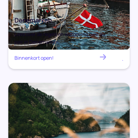
Denemarken
Lees over de regels en wetgeving over au
pair in Denemarken
Binnenkort open!
.