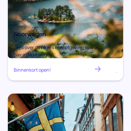
Noorwegen
Lees over de regels en wetgeving over au
pair in Noorwegen
Binnenkort open!
.