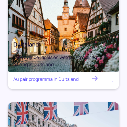
Duitsland
Lees over de regels en wetgeving over au
pairing in Duitsland
Au pair programma in Duitsland
.