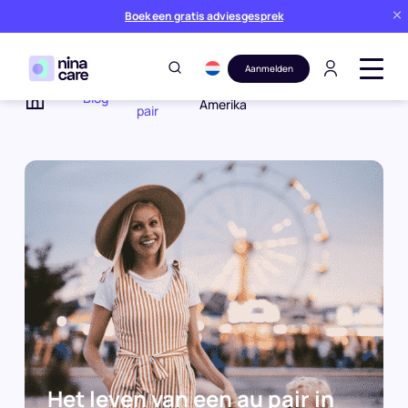
Boek een gratis adviesgesprek
Aanmelden
Au
Het leven van een au pair in
Blog
Amerika
pair
Home
Het leven van een au pair in