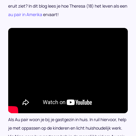
eruit ziet? In dit blog lees je hoe Theresa (18) het leven als een
au pair in Amerika
ervaart!
Als Au pair woon je bij je gastgezin in huis. In ruil hiervoor, help
je met oppassen op de kinderen en licht huishoudelijk werk.