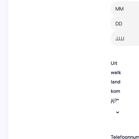
Maand
Dag
Jaar
Uit
welk
land
kom
jij?
*
Telefoonnu