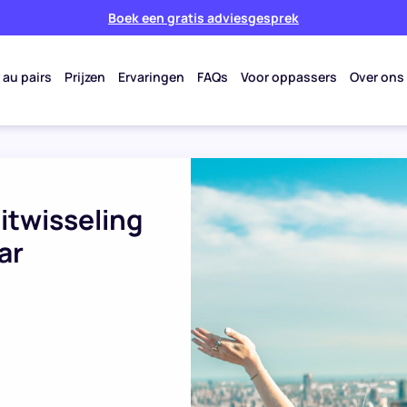
Boek een gratis adviesgesprek
 au pairs
Prijzen
Ervaringen
FAQs
Voor oppassers
Over ons
uitwisseling
ar