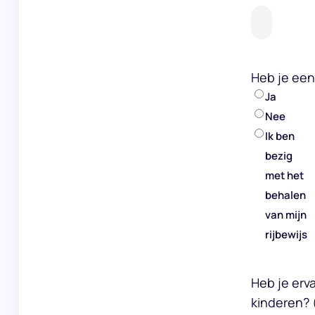
Heb je een 
Ja
Nee
Ik ben
bezig
met het
behalen
van mijn
rijbewijs
Heb je erv
kinderen?