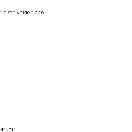
ereiste velden aan
datum
*