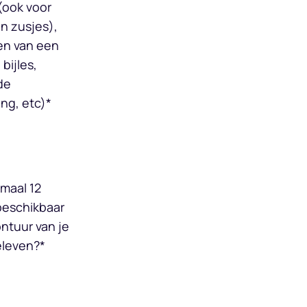
(ook voor
en zusjes),
en van een
bijles,
de
ng, etc)
*
imaal 12
eschikbaar
ntuur van je
eleven?
*