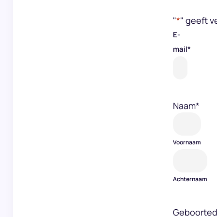
"
*
" geeft v
E-
mail
*
Naam
*
Voornaam
Achternaam
Geboorte