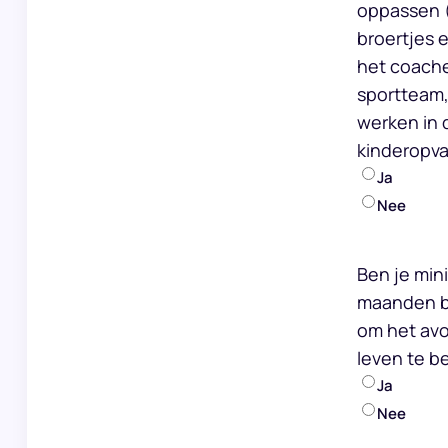
oppassen 
broertjes 
het coach
sportteam, 
werken in 
kinderopva
Ja
Nee
Ben je min
maanden b
om het avo
leven te b
Ja
Nee