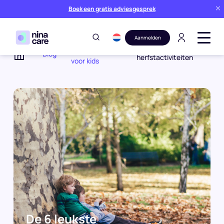
Boek een gratis adviesgesprek
Aanmelden
Activiteiten
De 6 leukste
Blog
herfstactiviteiten
voor kids
Home
De 6 leukste