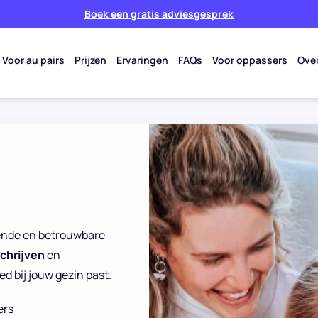
Boek een gratis adviesgesprek
Voor au pairs
Prijzen
Ervaringen
FAQs
Voor oppassers
Ove
reende en betrouwbare
schrijven
en
d bij jouw gezin past.
ers