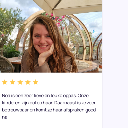
Noa is een zeer lieve en leuke oppas. Onze
We heb
kinderen zijn dol op haar. Daarnaast is ze zeer
gemaak
betrouwbaar en komt ze haar afspraken goed
toe op
na.
Onze 
geen g