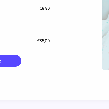
€9.80
€35,00
g