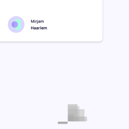
zomaar
Mirjam
Haarlem