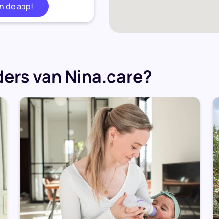
in de app!
ers van Nina.care?
s Jamie van steen en ik
Momenteel werk ik 3 dagen
 onderwijs. Maar afgelopen
a...
in de app!