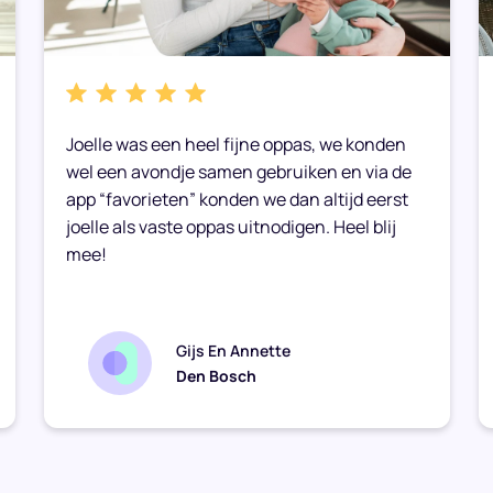
ine en ik ben 25 jaar oud. Ik
Joelle was een heel fijne oppas, we konden
tel Management afgerond
wel een avondje samen gebruiken en via de
ter in Circulaire
raag bu...
app “favorieten” konden we dan altijd eerst
joelle als vaste oppas uitnodigen. Heel blij
in de app!
mee!
Gijs En Annette
Den Bosch