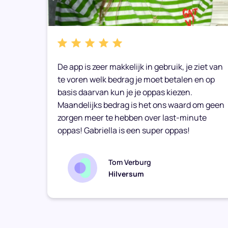
Breda
29 jaar
Hi! Mijn naam is El
bare
De app is zeer makkelijk in gebruik, je ziet van
heb de studie Ho
e weer
te voren welk bedrag je moet betalen en op
en volg nu een mas
Economie. Ik ben g
basis daarvan kun je je oppas kiezen.
Maandelijks bedrag is het ons waard om geen
Lees meer 
zorgen meer te hebben over last-minute
oppas! Gabriella is een super oppas!
Tessa
Tom Verburg
Hilversum
Breda
27 jaar