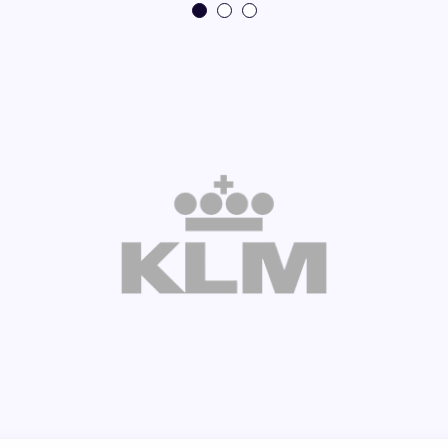
! Mijn naam is Tessa Grim,
onachtig in Breda. Per
rhuizen naar Zaltbommel.
s pe...
in de app!
n naam is Femke en ik ben
inds augustus 2019 in
e opleiding Tourism
e BUAS. Daarv...
in de app!