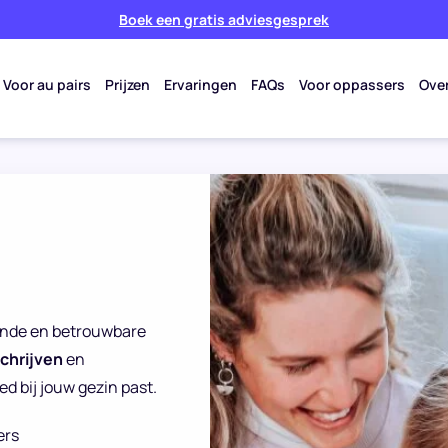
Boek een gratis adviesgesprek
Voor au pairs
Prijzen
Ervaringen
FAQs
Voor oppassers
Ove
eende en betrouwbare
schrijven
en
d bij jouw gezin past.
ers