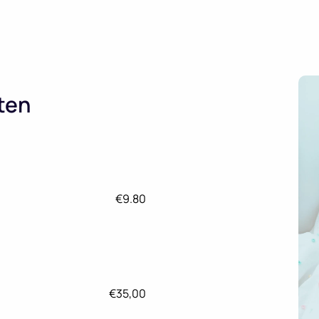
ten
 naam is giada, 23 jaar oud
2 jaar au pair geweest in de
k verhuisd naar NL waar ik
€9.80
in de app!
€35,00