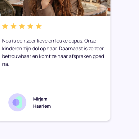
Noa is een zeer lieve en leuke oppas. Onze
We heb
kinderen zijn dol op haar. Daarnaast is ze zeer
gemaak
betrouwbaar en komt ze haar afspraken goed
toe op
na.
Onze 
geen g
zomaar
Mirjam
Haarlem