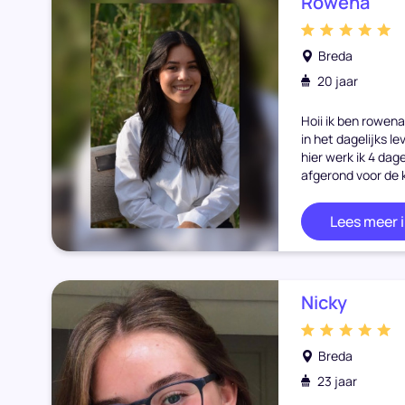
Rowena
Breda
20 jaar
Hoii ik ben rowena
in het dagelijks le
hier werk ik 4 dag
afgerond voor de 
Lees meer 
Nicky
Breda
23 jaar