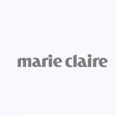
Hallo lieve ouders
24 jaar oud en wo
november ga ik ve
Ik ben werkzaam al
Lees meer 
Femke
Breda
26 jaar
Hallo ouders. Mij
22 jaar. Ik woon s
Breda en ik volg d
Management aan d
Lees meer 