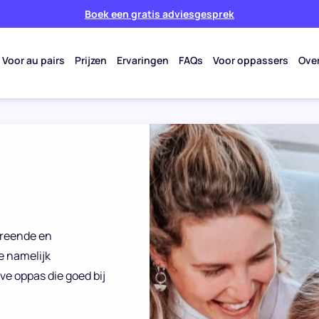
Boek een gratis adviesgesprek
Voor au pairs
Prijzen
Ervaringen
FAQs
Voor oppassers
Ove
screende en
e namelijk
ve oppas die goed bij