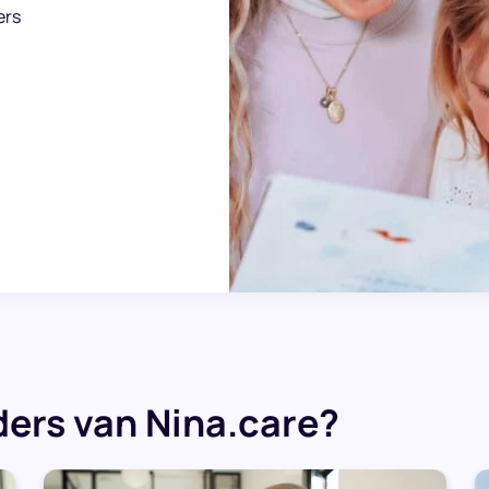
ers
ers van Nina.care?