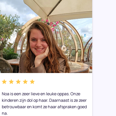
Noa is een zeer lieve en leuke oppas. Onze
We heb
kinderen zijn dol op haar. Daarnaast is ze zeer
gemaak
betrouwbaar en komt ze haar afspraken goed
toe op
na.
Onze 