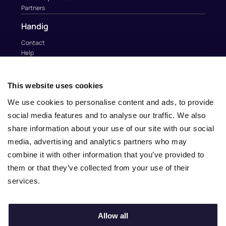
Partners
Handig
Contact
Help
Au Pairs & Familie Stichting
Contact
This website uses cookies
info@nina.care
We use cookies to personalise content and ads, to provide
social media features and to analyse our traffic. We also
share information about your use of our site with our social
media, advertising and analytics partners who may
combine it with other information that you’ve provided to
them or that they’ve collected from your use of their
services.
Allow all
© 2010 – 2025 Nina.care –
General Terms and Conditions
–
Privacy Policy