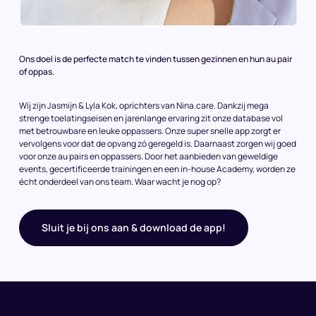
Ons doel is de perfecte match te vinden tussen gezinnen en hun au pair
of oppas.
Wij zijn Jasmijn & Lyla Kok, oprichters van Nina.care. Dankzij mega
strenge toelatingseisen en jarenlange ervaring zit onze database vol
met betrouwbare en leuke oppassers. Onze super snelle app zorgt er
vervolgens voor dat de opvang zó geregeld is. Daarnaast zorgen wij goed
voor onze au pairs en oppassers. Door het aanbieden van geweldige
events, gecertificeerde trainingen en een in-house Academy, worden ze
écht onderdeel van ons team. Waar wacht je nog op?
Sluit je bij ons aan & download de app!