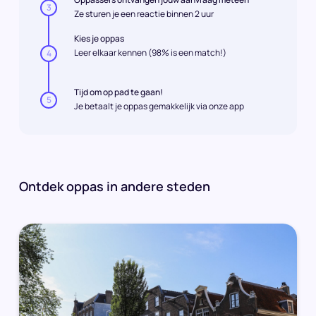
3
Ze sturen je een reactie binnen 2 uur
Kies je oppas
Leer elkaar kennen (98% is een match!)
4
Tijd om op pad te gaan!
5
Je betaalt je oppas gemakkelijk via onze app
Ontdek oppas in andere steden