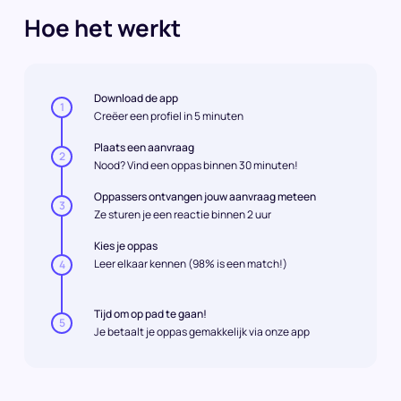
Hoe het werkt
Download de app
1
Creëer een profiel in 5 minuten
Plaats een aanvraag
2
Nood? Vind een oppas binnen 30 minuten!
Oppassers ontvangen jouw aanvraag meteen
3
Ze sturen je een reactie binnen 2 uur
Kies je oppas
Leer elkaar kennen (98% is een match!)
4
Tijd om op pad te gaan!
5
Je betaalt je oppas gemakkelijk via onze app