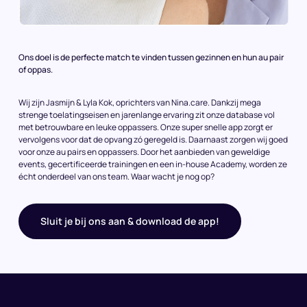
Ons doel is de perfecte match te vinden tussen gezinnen en hun au pair
of oppas.
Wij zijn Jasmijn & Lyla Kok, oprichters van Nina.care. Dankzij mega
strenge toelatingseisen en jarenlange ervaring zit onze database vol
met betrouwbare en leuke oppassers. Onze super snelle app zorgt er
vervolgens voor dat de opvang zó geregeld is. Daarnaast zorgen wij goed
voor onze au pairs en oppassers. Door het aanbieden van geweldige
events, gecertificeerde trainingen en een in-house Academy, worden ze
écht onderdeel van ons team. Waar wacht je nog op?
Sluit je bij ons aan & download de app!