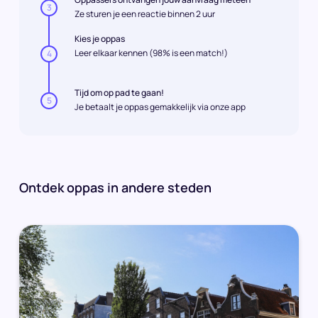
3
Ze sturen je een reactie binnen 2 uur
Kies je oppas
Leer elkaar kennen (98% is een match!)
4
Tijd om op pad te gaan!
5
Je betaalt je oppas gemakkelijk via onze app
Ontdek oppas in andere steden