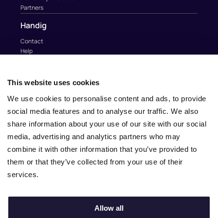
Partners
Handig
Contact
Help
Au Pairs & Familie Stichting
Contact
This website uses cookies
info@nina.care
We use cookies to personalise content and ads, to provide
social media features and to analyse our traffic. We also
share information about your use of our site with our social
media, advertising and analytics partners who may
combine it with other information that you’ve provided to
them or that they’ve collected from your use of their
services.
Allow all
© 2010 – 2025 Nina.care –
General Terms and Conditions
–
Privacy Policy