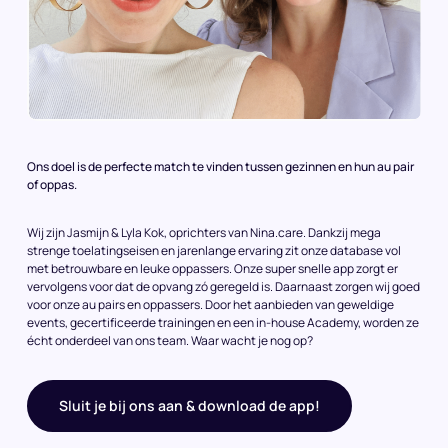
Ons doel is de perfecte match te vinden tussen gezinnen en hun au pair
of oppas.
Wij zijn Jasmijn & Lyla Kok, oprichters van Nina.care. Dankzij mega
strenge toelatingseisen en jarenlange ervaring zit onze database vol
met betrouwbare en leuke oppassers. Onze super snelle app zorgt er
vervolgens voor dat de opvang zó geregeld is. Daarnaast zorgen wij goed
voor onze au pairs en oppassers. Door het aanbieden van geweldige
events, gecertificeerde trainingen en een in-house Academy, worden ze
écht onderdeel van ons team. Waar wacht je nog op?
Sluit je bij ons aan & download de app!