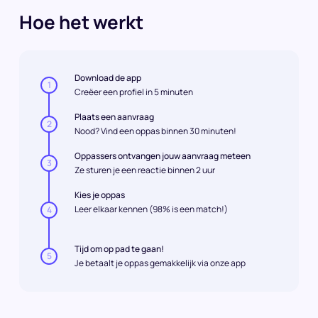
Hoe het werkt
Download de app
1
Creëer een profiel in 5 minuten
Plaats een aanvraag
2
Nood? Vind een oppas binnen 30 minuten!
Oppassers ontvangen jouw aanvraag meteen
3
Ze sturen je een reactie binnen 2 uur
Kies je oppas
Leer elkaar kennen (98% is een match!)
4
Tijd om op pad te gaan!
5
Je betaalt je oppas gemakkelijk via onze app