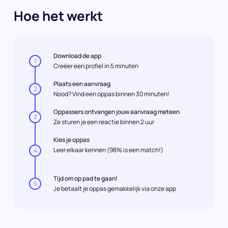
Hoe het werkt
Download de app
1
Creëer een profiel in 5 minuten
Plaats een aanvraag
2
Nood? Vind een oppas binnen 30 minuten!
Oppassers ontvangen jouw aanvraag meteen
3
Ze sturen je een reactie binnen 2 uur
Kies je oppas
Leer elkaar kennen (98% is een match!)
4
Tijd om op pad te gaan!
5
Je betaalt je oppas gemakkelijk via onze app