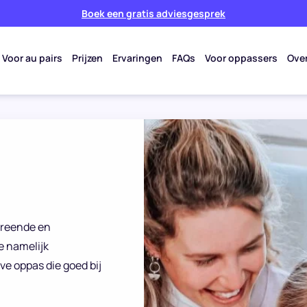
Boek een gratis adviesgesprek
Voor au pairs
Prijzen
Ervaringen
FAQs
Voor oppassers
Ove
screende en
e namelijk
ve oppas die goed bij