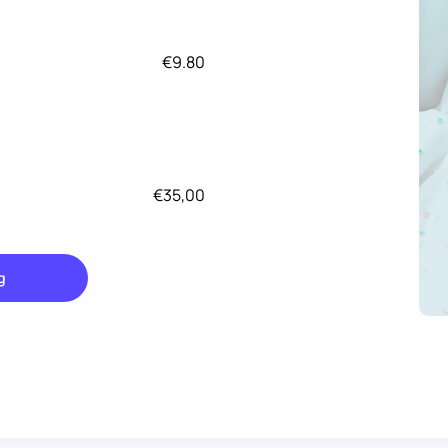
€9.80
€35,00
g