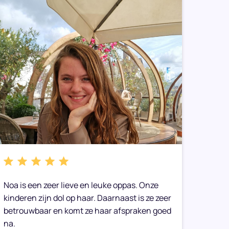
Noa is een zeer lieve en leuke oppas. Onze
We heb
kinderen zijn dol op haar. Daarnaast is ze zeer
gemaak
betrouwbaar en komt ze haar afspraken goed
toe op
na.
Onze 