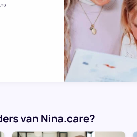
ers
ers van Nina.care?