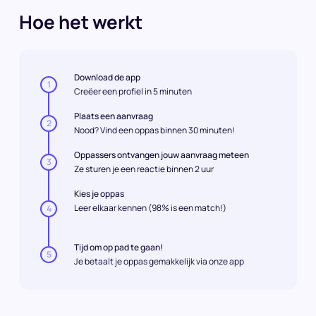
Hoe het werkt
Download de app
1
Creëer een profiel in 5 minuten
Plaats een aanvraag
2
Nood? Vind een oppas binnen 30 minuten!
Oppassers ontvangen jouw aanvraag meteen
3
Ze sturen je een reactie binnen 2 uur
Kies je oppas
Leer elkaar kennen (98% is een match!)
4
Tijd om op pad te gaan!
5
Je betaalt je oppas gemakkelijk via onze app