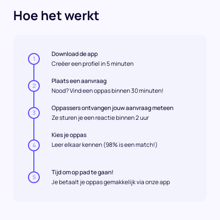
Hoe het werkt
Download de app
1
Creëer een profiel in 5 minuten
Plaats een aanvraag
2
Nood? Vind een oppas binnen 30 minuten!
Oppassers ontvangen jouw aanvraag meteen
3
Ze sturen je een reactie binnen 2 uur
Kies je oppas
Leer elkaar kennen (98% is een match!)
4
Tijd om op pad te gaan!
5
Je betaalt je oppas gemakkelijk via onze app