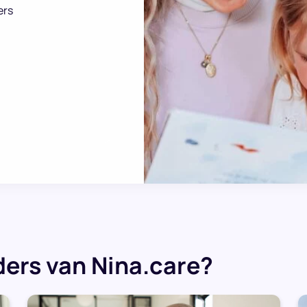
ers
ers van Nina.care?