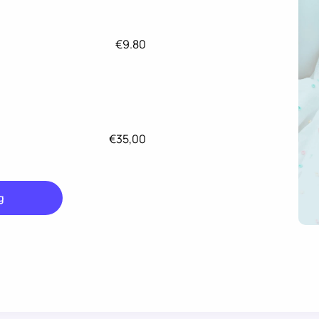
€9.80
€35,00
g