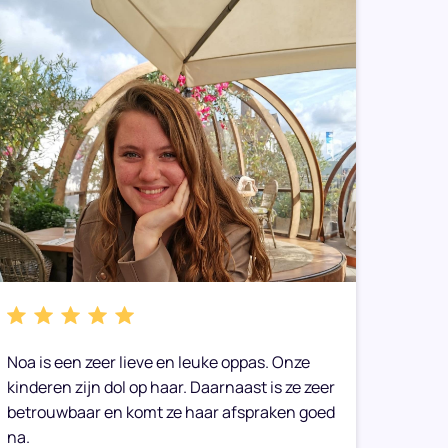
Noa is een zeer lieve en leuke oppas. Onze
We heb
kinderen zijn dol op haar. Daarnaast is ze zeer
gemaak
betrouwbaar en komt ze haar afspraken goed
toe op
na.
Onze 