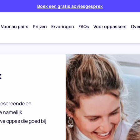
Boek een gratis adviesgesprek
Voor au pairs
Prijzen
Ervaringen
FAQs
Voor oppassers
Ove
k
 gescreende en
e namelijk
ve oppas die goed bij