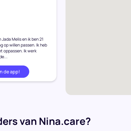
n Jada Melis en ik ben 21
ag op willen passen. Ik heb
et oppassen. Ik werk
de...
in de app!
ers van Nina.care?