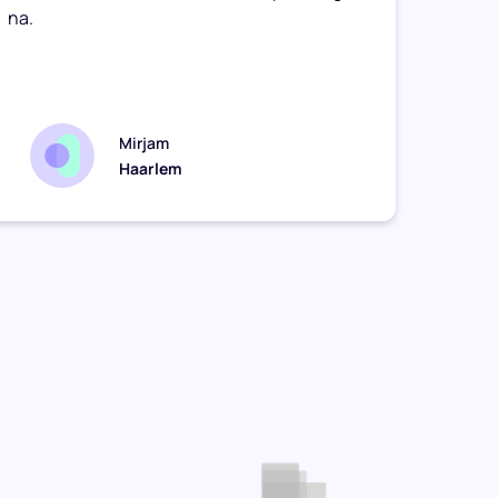
na.
Onze 
geen g
zomaar
Mirjam
Haarlem