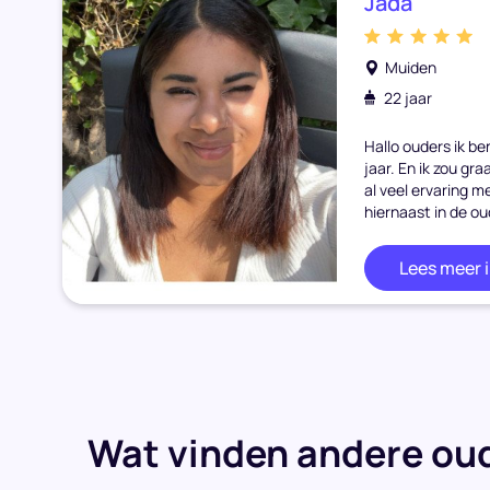
Jada
Muiden
22 jaar
Hallo ouders ik be
jaar. En ik zou gra
al veel ervaring m
hiernaast in de ou
Lees meer 
Wat vinden andere oud