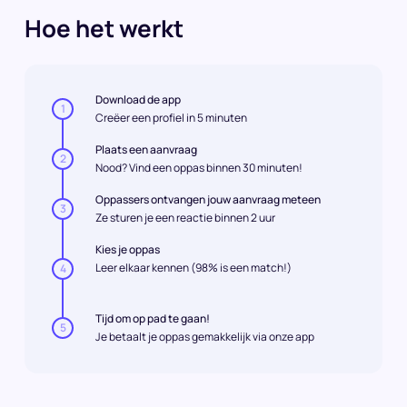
Hoe het werkt
Download de app
1
Creëer een profiel in 5 minuten
Plaats een aanvraag
2
Nood? Vind een oppas binnen 30 minuten!
Oppassers ontvangen jouw aanvraag meteen
3
Ze sturen je een reactie binnen 2 uur
Kies je oppas
Leer elkaar kennen (98% is een match!)
4
Tijd om op pad te gaan!
5
Je betaalt je oppas gemakkelijk via onze app