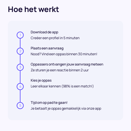
Hoe het werkt
Download de app
1
Creëer een profiel in 5 minuten
Plaats een aanvraag
2
Nood? Vind een oppas binnen 30 minuten!
Oppassers ontvangen jouw aanvraag meteen
3
Ze sturen je een reactie binnen 2 uur
Kies je oppas
Leer elkaar kennen (98% is een match!)
4
Tijd om op pad te gaan!
5
Je betaalt je oppas gemakkelijk via onze app