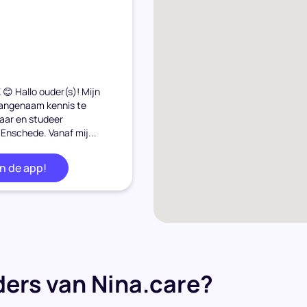
😊 Hallo ouder(s)! Mijn
aangenaam kennis te
jaar en studeer
 Enschede. Vanaf mij...
in de app!
ers van Nina.care?