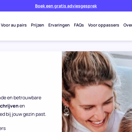
Boek een gratis adviesgesprek
Voor au pairs
Prijzen
Ervaringen
FAQs
Voor oppassers
Ove
eende en betrouwbare
schrijven
en
d bij jouw gezin past.
ers