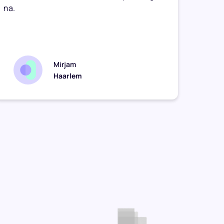
na.
Onze 
geen g
zomaar
Mirjam
Haarlem