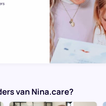
ers
ers van Nina.care?