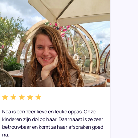
Noa is een zeer lieve en leuke oppas. Onze
We heb
kinderen zijn dol op haar. Daarnaast is ze zeer
gemaak
betrouwbaar en komt ze haar afspraken goed
toe op
na.
Onze 