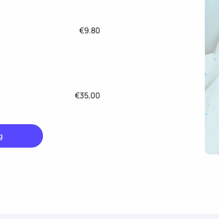
€9.80
€35,00
g