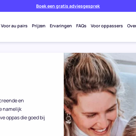
Boek een gratis adviesgesprek
Voor au pairs
Prijzen
Ervaringen
FAQs
Voor oppassers
Ove
screende en
e namelijk
ve oppas die goed bij