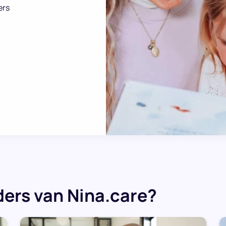
ers
ers van Nina.care?