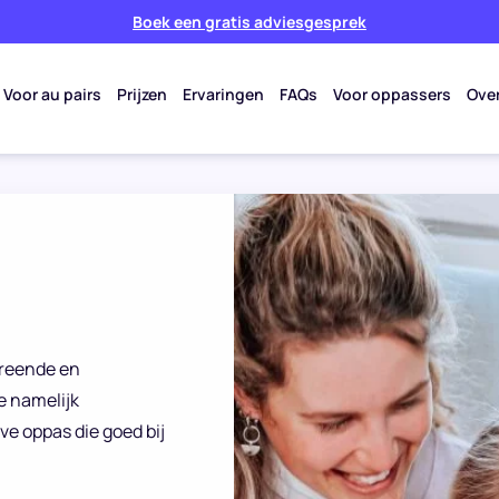
Boek een gratis adviesgesprek
Voor au pairs
Prijzen
Ervaringen
FAQs
Voor oppassers
Ove
creende en
e namelijk
ve oppas die goed bij