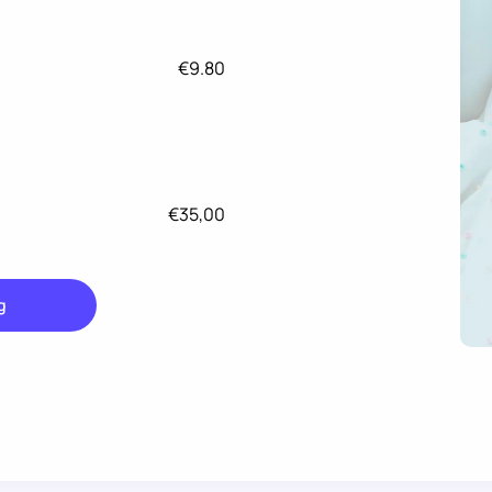
€9.80
€35,00
g