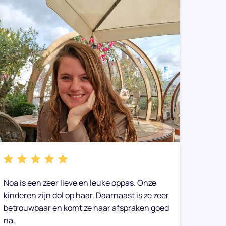
Noa is een zeer lieve en leuke oppas. Onze
We heb
kinderen zijn dol op haar. Daarnaast is ze zeer
gemaak
betrouwbaar en komt ze haar afspraken goed
toe op
na.
Onze 