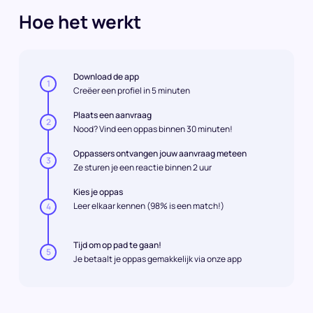
Hoe het werkt
Download de app
1
Creëer een profiel in 5 minuten
Plaats een aanvraag
2
Nood? Vind een oppas binnen 30 minuten!
Oppassers ontvangen jouw aanvraag meteen
3
Ze sturen je een reactie binnen 2 uur
Kies je oppas
Leer elkaar kennen (98% is een match!)
4
Tijd om op pad te gaan!
5
Je betaalt je oppas gemakkelijk via onze app