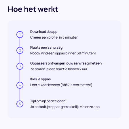
Hoe het werkt
Download de app
1
Creëer een profiel in 5 minuten
Plaats een aanvraag
2
Nood? Vind een oppas binnen 30 minuten!
Oppassers ontvangen jouw aanvraag meteen
3
Ze sturen je een reactie binnen 2 uur
Kies je oppas
Leer elkaar kennen (98% is een match!)
4
Tijd om op pad te gaan!
5
Je betaalt je oppas gemakkelijk via onze app