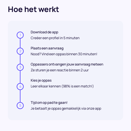
Hoe het werkt
Download de app
1
Creëer een profiel in 5 minuten
Plaats een aanvraag
2
Nood? Vind een oppas binnen 30 minuten!
Oppassers ontvangen jouw aanvraag meteen
3
Ze sturen je een reactie binnen 2 uur
Kies je oppas
Leer elkaar kennen (98% is een match!)
4
Tijd om op pad te gaan!
5
Je betaalt je oppas gemakkelijk via onze app