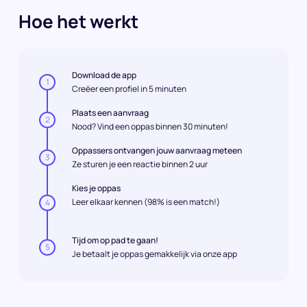
Hoe het werkt
Download de app
1
Creëer een profiel in 5 minuten
Plaats een aanvraag
2
Nood? Vind een oppas binnen 30 minuten!
Oppassers ontvangen jouw aanvraag meteen
3
Ze sturen je een reactie binnen 2 uur
Kies je oppas
Leer elkaar kennen (98% is een match!)
4
Tijd om op pad te gaan!
5
Je betaalt je oppas gemakkelijk via onze app