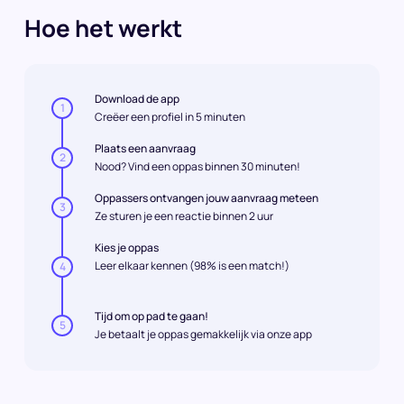
Hoe het werkt
Download de app
1
Creëer een profiel in 5 minuten
Plaats een aanvraag
2
Nood? Vind een oppas binnen 30 minuten!
Oppassers ontvangen jouw aanvraag meteen
3
Ze sturen je een reactie binnen 2 uur
Kies je oppas
Leer elkaar kennen (98% is een match!)
4
Tijd om op pad te gaan!
5
Je betaalt je oppas gemakkelijk via onze app