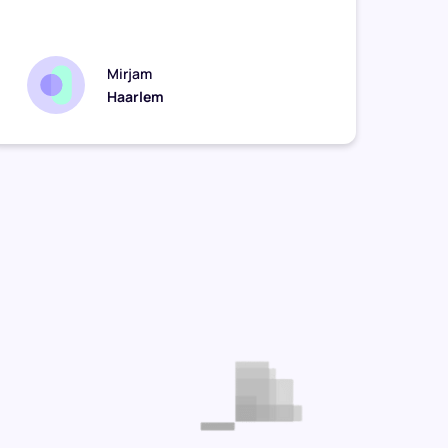
zomaar
Mirjam
Haarlem