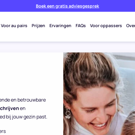
Boek een gratis adviesgesprek
Voor au pairs
Prijzen
Ervaringen
FAQs
Voor oppassers
Ove
reende en betrouwbare
schrijven
en
d bij jouw gezin past.
ers