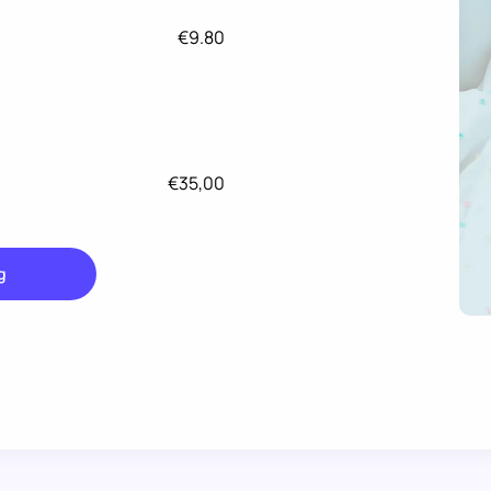
€9.80
€35,00
g