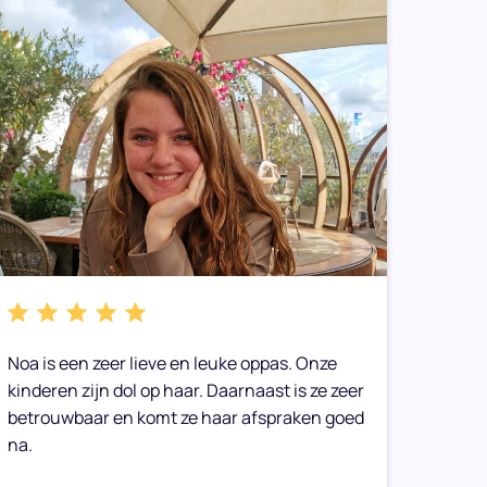
Noa is een zeer lieve en leuke oppas. Onze
We heb
kinderen zijn dol op haar. Daarnaast is ze zeer
gemaak
betrouwbaar en komt ze haar afspraken goed
toe op
na.
Onze 
geen g