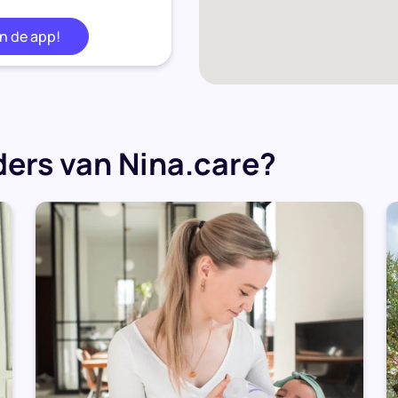
in de app!
ers van Nina.care?
n Lauren Glotzbach, 18 jaar.
school van Rotterdam en
ik ook. Ik vind het leuk om
in de app!