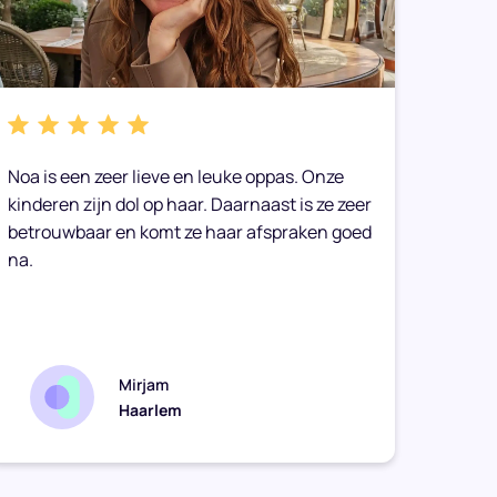
Noa is een zeer lieve en leuke oppas. Onze
We heb
kinderen zijn dol op haar. Daarnaast is ze zeer
gemaak
betrouwbaar en komt ze haar afspraken goed
toe op
na.
Onze 
geen g
zomaar
Mirjam
Haarlem