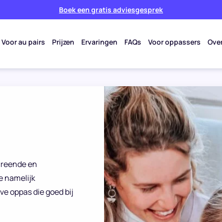
Boek een gratis adviesgesprek
Voor au pairs
Prijzen
Ervaringen
FAQs
Voor oppassers
Ove
screende en
e namelijk
ve oppas die goed bij