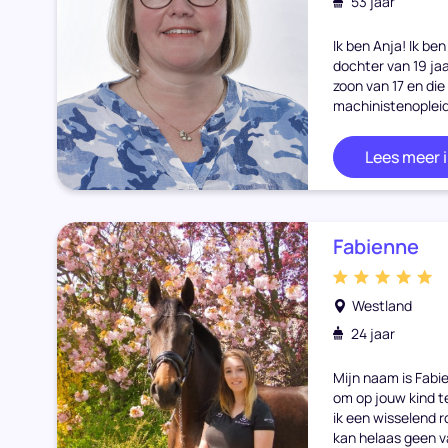
53 jaar
Ik ben Anja! Ik be
dochter van 19 jaa
zoon van 17 en die
machinistenopleidi
Lees meer 
Fabienne
Westland
24 jaar
Mijn naam is Fabi
om op jouw kind 
ik een wisselend r
kan helaas geen va