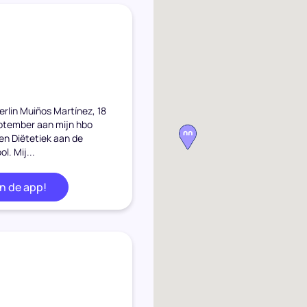
erlin Muiños Martínez, 18
september aan mijn hbo
 en Diëtetiek aan de
. Mij...
in de app!