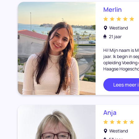
Merlin
Westland
21 jaar
Hi! Mijn naam is M
jaar. Ik begin in 
opleiding Voeding
Haagse Hogeschool
Lees meer 
Anja
Westland