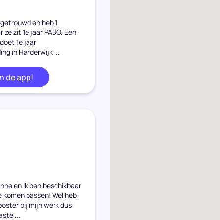
n getrouwd en heb 1
r ze zit 1e jaar PABO. Een
 doet 1e jaar
ng in Harderwijk ...
in de app!
enne en ik ben beschikbaar
te komen passen! Wel heb
ooster bij mijn werk dus
ste ...